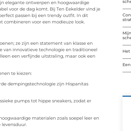
sch
ijn elegante ontwerpen en hoogwaardige
bel voor de dag komt. Bij Ten Eekelder vind je
Con
rfect passen bij een trendy outfit. In dit
str
kunt combineren voor een modieuze look.
Mij
sch
oenen; ze zijn een statement van klasse en
 van innovatieve technologie en traditioneel
Het
een een verfijnde uitstraling, maar ook een
Een
enen te kiezen:
de dempingstechnologie zijn Hispanitas
lassieke pumps tot hippe sneakers, zodat er
 hoogwaardige materialen zoals soepel leer en
e levensduur.