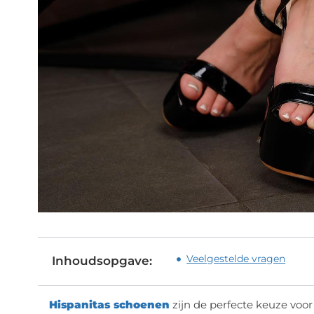
Veelgestelde vragen
Inhoudsopgave:
Hispanitas schoenen
zijn de perfecte keuze voor 