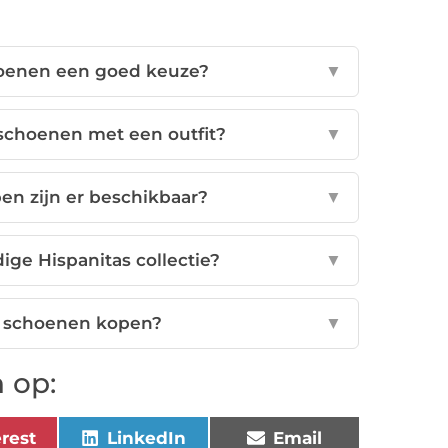
hoenen een goed keuze?
▼
schoenen met een outfit?
▼
en zijn er beschikbaar?
▼
dige Hispanitas collectie?
▼
s schoenen kopen?
▼
 op:
erest
LinkedIn
Email