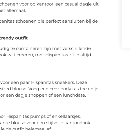
choenen voor op kantoor, een casual dagje uit
et allemaal.
panitas schoenen die perfect aansluiten bij de
rendy outfit
udig te combineren zijn met verschillende
look wilt creëren, met Hispanitas zit je altijd
 voor een paar Hispanitas sneakers. Deze
zed blouse. Voeg een crossbody tas toe en je
 voor een dagje shoppen of een lunchdate.
oor Hispanitas pumps of enkellaarsjes.
te blouse voor een stijlvolle kantoorlook.
e de outfit helemaal af.