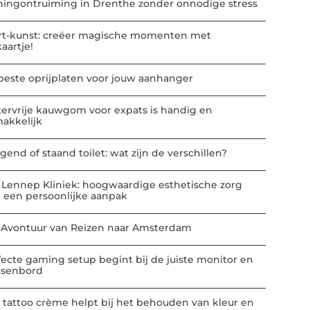
ingontruiming in Drenthe zonder onnodige stress
rt-kunst: creëer magische momenten met
kaartje!
beste oprijplaten voor jouw aanhanger
kervrije kauwgom voor expats is handig en
akkelijk
gend of staand toilet: wat zijn de verschillen?
 Lennep Kliniek: hoogwaardige esthetische zorg
 een persoonlijke aanpak
 Avontuur van Reizen naar Amsterdam
fecte gaming setup begint bij de juiste monitor en
tsenbord
 tattoo crème helpt bij het behouden van kleur en