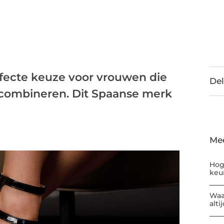
rfecte keuze voor vrouwen die
Del
en combineren. Dit Spaanse merk
Me
Hog
keu
Waa
alti