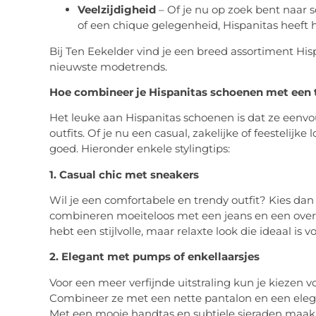
Veelzijdigheid
– Of je nu op zoek bent naar s
of een chique gelegenheid, Hispanitas heeft h
Bij Ten Eekelder vind je een breed assortiment His
nieuwste modetrends.
Hoe combineer je Hispanitas schoenen met een t
Het leuke aan Hispanitas schoenen is dat ze eenvo
outfits. Of je nu een casual, zakelijke of feestelijke 
goed. Hieronder enkele stylingtips:
1. Casual chic met sneakers
Wil je een comfortabele en trendy outfit? Kies dan
combineren moeiteloos met een jeans en een oversi
hebt een stijlvolle, maar relaxte look die ideaal is
2. Elegant met pumps of enkellaarsjes
Voor een meer verfijnde uitstraling kun je kiezen v
Combineer ze met een nette pantalon en een elegan
Met een mooie handtas en subtiele sieraden maak j