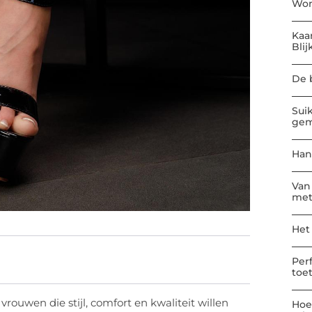
Won
Kaa
Blij
De 
Sui
gem
Han
Van
met
Het
Per
toe
vrouwen die stijl, comfort en kwaliteit willen
Hoe