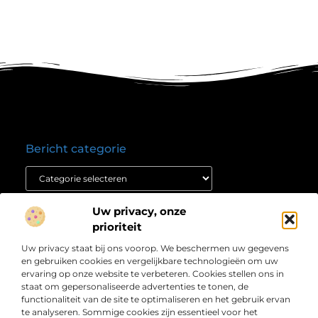
Bericht categorie
Onze informatie
Uw privacy, onze
prioriteit
Nederlandse linkbuilding: jouw route naar hogere posities in Google
Verdien geld met je website: ontdek hoe jij jouw online platform winstgevend maakt
Over
Uw privacy staat bij ons voorop. We beschermen uw gegevens
” Informatie die inspireert en richting geeft “
Bedrijf
en gebruiken cookies en vergelijkbare technologieën om uw
Laat je meenemen door scherpe artikelen, duidelijke
ervaring op onze website te verbeteren. Cookies stellen ons in
staat om gepersonaliseerde advertenties te tonen, de
inzichten en praktische verhalen die je verder helpen.
functionaliteit van de site te optimaliseren en het gebruik ervan
Welkom bij Weblijn.nl – jouw betrouwbare bron voor
te analyseren. Sommige cookies zijn essentieel voor het
relevante en waardevolle content.