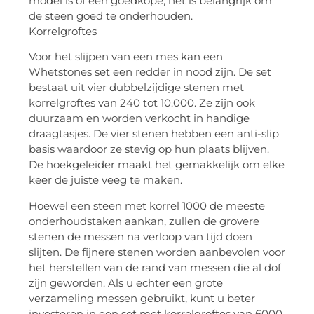
model is of een goedkope, het is belangrijk om
de steen goed te onderhouden.
Korrelgroftes
Voor het slijpen van een mes kan een
Whetstones set een redder in nood zijn. De set
bestaat uit vier dubbelzijdige stenen met
korrelgroftes van 240 tot 10.000. Ze zijn ook
duurzaam en worden verkocht in handige
draagtasjes. De vier stenen hebben een anti-slip
basis waardoor ze stevig op hun plaats blijven.
De hoekgeleider maakt het gemakkelijk om elke
keer de juiste veeg te maken.
Hoewel een steen met korrel 1000 de meeste
onderhoudstaken aankan, zullen de grovere
stenen de messen na verloop van tijd doen
slijten. De fijnere stenen worden aanbevolen voor
het herstellen van de rand van messen die al dof
zijn geworden. Als u echter een grote
verzameling messen gebruikt, kunt u beter
investeren in een set met korrelgroftes van 6000