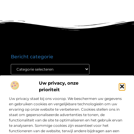
Bericht categorie
Onze informatie
Uw privacy, onze
prioriteit
Nederlandse linkbuilding: jouw route naar hogere posities in Google
Verdien geld met je website: ontdek hoe jij jouw online platform winstgevend maakt
Over
Uw privacy staat bij ons voorop. We beschermen uw gegevens
” Informatie die inspireert en richting geeft “
Bedrijf
en gebruiken cookies en vergelijkbare technologieën om uw
Laat je meenemen door scherpe artikelen, duidelijke
ervaring op onze website te verbeteren. Cookies stellen ons in
staat om gepersonaliseerde advertenties te tonen, de
inzichten en praktische verhalen die je verder helpen.
functionaliteit van de site te optimaliseren en het gebruik ervan
Welkom bij Weblijn.nl – jouw betrouwbare bron voor
te analyseren. Sommige cookies zijn essentieel voor het
relevante en waardevolle content.
functioneren van de website, terwijl andere bijdragen aan een