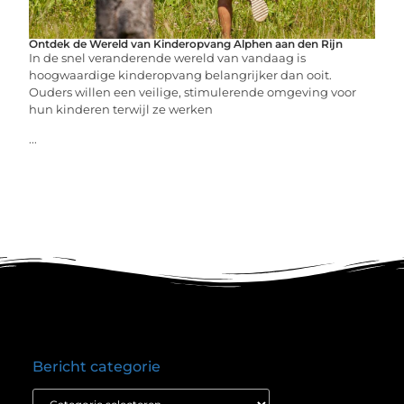
Ontdek de Wereld van Kinderopvang Alphen aan den Rijn
In de snel veranderende wereld van vandaag is
hoogwaardige kinderopvang belangrijker dan ooit.
Ouders willen een veilige, stimulerende omgeving voor
hun kinderen terwijl ze werken
...
Bericht categorie