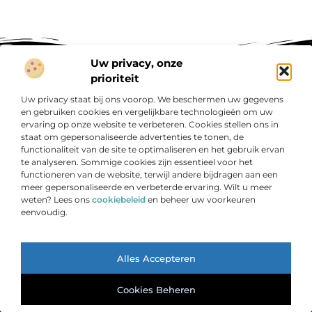
Uw privacy, onze
prioriteit
Uw privacy staat bij ons voorop. We beschermen uw gegevens
en gebruiken cookies en vergelijkbare technologieën om uw
Bericht categorie
ervaring op onze website te verbeteren. Cookies stellen ons in
staat om gepersonaliseerde advertenties te tonen, de
functionaliteit van de site te optimaliseren en het gebruik ervan
te analyseren. Sommige cookies zijn essentieel voor het
functioneren van de website, terwijl andere bijdragen aan een
Onze informatie
meer gepersonaliseerde en verbeterde ervaring. Wilt u meer
weten? Lees ons
cookiebeleid
en beheer uw voorkeuren
Nederlandse linkbuilding: jouw route naar hogere posities in Google
Verdien geld met je website: ontdek hoe jij jouw online platform winstgevend maakt
eenvoudig.
Over
” Informatie die inspireert en richting geeft “
Bedrijf
Laat je meenemen door scherpe artikelen, duidelijke
Ga Naar Bo
inzichten en praktische verhalen die je verder helpen.
Alles Accepteren
Welkom bij Weblijn.nl – jouw betrouwbare bron voor
relevante en waardevolle content.
Cookies Beheren