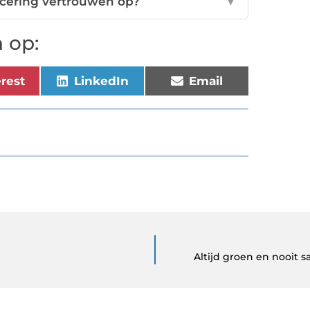
icering vertrouwen op?
▼
 op:
erest
LinkedIn
Email
Altijd groen en nooit 