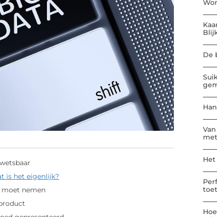
Won
Kaa
Blij
De 
Sui
gem
Han
Van
met
Het
kwetsbaar
t is het eigenlijk?
Per
toe
us moet nemen
 product
Hoe