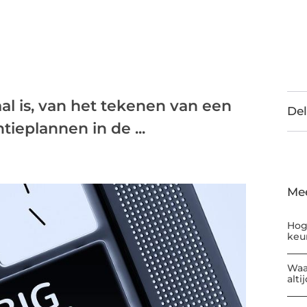
aal is, van het tekenen van een
Del
tieplannen in de ...
Me
Hog
keu
Waa
alti