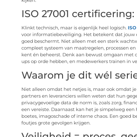
kijken.
ISO 27001 certificering:
Klinkt technisch, maar is eigenlijk heel logisch.
ISO
voor informatiebeveiliging. Het betekent dat jouw
goed beschermt. Niet alleen met een sterk wachtw
compleet systeem van maatregelen, processen en con
kent én beheerst. Denk aan bewust omgaan met da
ups op orde hebben, en medewerkers trainen in vei
Waarom je dit wél ser
Niet alleen omdat het netjes is, maar ook omdat 
partners en leveranciers willen weten dat hun gegev
privacygevoelige data de norm is, zoals zorg, finan
een vereiste. Daarnaast kan het je simpelweg een
boetes, imagoschade of interne chaos. Een goed b
foutjes grote gevolgen krijgen.
Veiligheid = proces, g