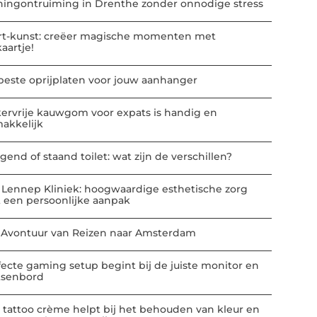
ingontruiming in Drenthe zonder onnodige stress
rt-kunst: creëer magische momenten met
kaartje!
beste oprijplaten voor jouw aanhanger
kervrije kauwgom voor expats is handig en
akkelijk
gend of staand toilet: wat zijn de verschillen?
 Lennep Kliniek: hoogwaardige esthetische zorg
 een persoonlijke aanpak
 Avontuur van Reizen naar Amsterdam
fecte gaming setup begint bij de juiste monitor en
tsenbord
 tattoo crème helpt bij het behouden van kleur en