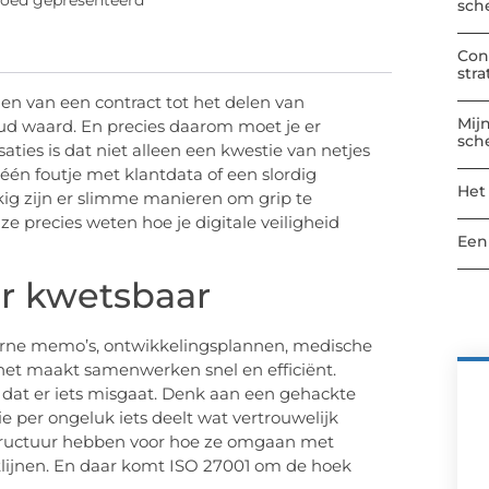
goed gepresenteerd
sch
Con
str
enen van een contract tot het delen van
Mij
oud waard. En precies daarom moet je er
sch
ties is dat niet alleen een kwestie van netjes
én foutje met klantdata of een slordig
Het
ig zijn er slimme manieren om grip te
 ze precies weten hoe je digitale veiligheid
Een
ar kwetsbaar
nterne memo’s, ontwikkelingsplannen, medische
 het maakt samenwerken snel en efficiënt.
s dat er iets misgaat. Denk aan een gehackte
 per ongeluk iets deelt wat vertrouwelijk
 structuur hebben voor hoe ze omgaan met
chtlijnen. En daar komt ISO 27001 om de hoek