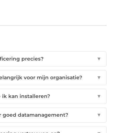
ificering precies?
▼
angrijk voor mijn organisatie?
▼
e ik kan installeren?
▼
der goed datamanagement?
▼