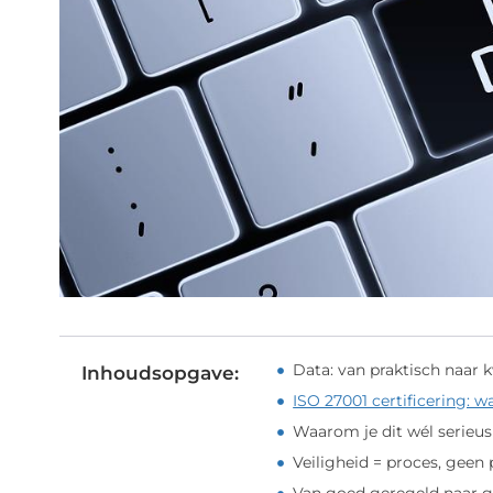
Data: van praktisch naar 
Inhoudsopgave:
ISO 27001 certificering: wa
Waarom je dit wél serie
Veiligheid = proces, geen