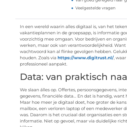
Van goed geregeld naar 
Veelgestelde vragen
In een wereld waarin alles digitaal is, van het tek
vakantieplannen in de groepsapp, is informatie g
voorzichtig mee omgaan. Voor bedrijven en organisa
werken, maar ook van verantwoordelijkheid. Want é
wachtwoord kan al flinke gevolgen hebben. Gelukk
houden. Zoals via
https://www.digitrust.nl/
, waar
professioneel aanpakt.
Data: van praktisch na
We slaan álles op. Offertes, persoonsgegevens, i
gegevens, financiële data… En dat is handig, want
Maar hoe meer je digitaal doet, hoe groter de kan
mailbox, een verloren laptop of een medewerker die
was. Daarom is het cruciaal dat organisaties een
informatie. Niet op gevoel, maar via duidelijke ri