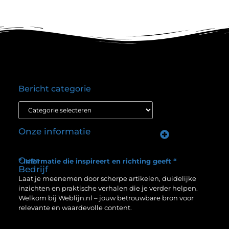
Bericht categorie
Onze informatie
Nederlandse linkbuilding: jouw route naar hogere posities in Google
Verdien geld met je website: ontdek hoe jij jouw online platform winstgevend maakt
Over
” Informatie die inspireert en richting geeft “
Bedrijf
Laat je meenemen door scherpe artikelen, duidelijke
inzichten en praktische verhalen die je verder helpen.
Welkom bij Weblijn.nl – jouw betrouwbare bron voor
relevante en waardevolle content.