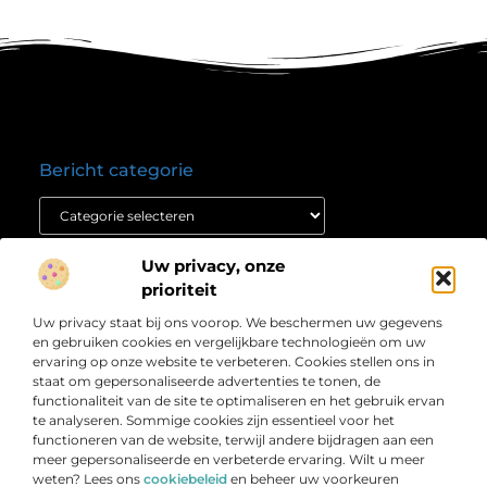
Bericht categorie
Onze informatie
Uw privacy, onze
prioriteit
Nederlandse linkbuilding: jouw route naar hogere posities in Google
Verdien geld met je website: ontdek hoe jij jouw online platform winstgevend maakt
Over
Uw privacy staat bij ons voorop. We beschermen uw gegevens
” Informatie die inspireert en richting geeft “
Bedrijf
en gebruiken cookies en vergelijkbare technologieën om uw
Laat je meenemen door scherpe artikelen, duidelijke
ervaring op onze website te verbeteren. Cookies stellen ons in
staat om gepersonaliseerde advertenties te tonen, de
inzichten en praktische verhalen die je verder helpen.
functionaliteit van de site te optimaliseren en het gebruik ervan
Welkom bij Weblijn.nl – jouw betrouwbare bron voor
te analyseren. Sommige cookies zijn essentieel voor het
relevante en waardevolle content.
functioneren van de website, terwijl andere bijdragen aan een
meer gepersonaliseerde en verbeterde ervaring. Wilt u meer
weten? Lees ons
cookiebeleid
en beheer uw voorkeuren