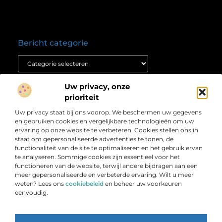
Bericht categorie
Onze informatie
Uw privacy, onze
prioriteit
Nederlandse linkbuilding: jouw route naar hogere posities in Google
Verdien geld met je website: ontdek hoe jij jouw online platform winstgevend maakt
Over
Uw privacy staat bij ons voorop. We beschermen uw gegevens
” Informatie die inspireert en richting geeft “
Bedrijf
en gebruiken cookies en vergelijkbare technologieën om uw
Laat je meenemen door scherpe artikelen, duidelijke
ervaring op onze website te verbeteren. Cookies stellen ons in
staat om gepersonaliseerde advertenties te tonen, de
inzichten en praktische verhalen die je verder helpen.
functionaliteit van de site te optimaliseren en het gebruik ervan
Welkom bij Weblijn.nl – jouw betrouwbare bron voor
te analyseren. Sommige cookies zijn essentieel voor het
relevante en waardevolle content.
functioneren van de website, terwijl andere bijdragen aan een
meer gepersonaliseerde en verbeterde ervaring. Wilt u meer
weten? Lees ons
cookiebeleid
en beheer uw voorkeuren
eenvoudig.