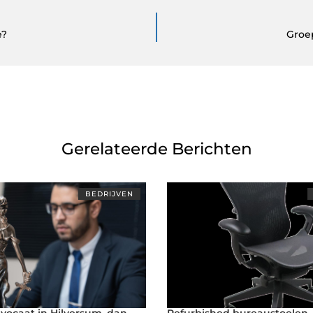
e?
Groe
Gerelateerde Berichten
BEDRIJVEN
vocaat in Hilversum, dan
Refurbished bureaustoelen