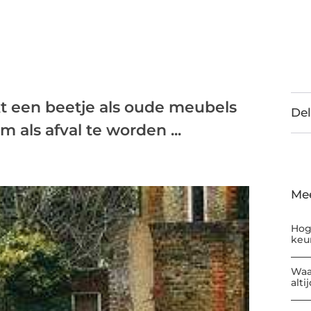
kt een beetje als oude meubels
Del
m als afval te worden ...
Me
Hog
keu
Waa
alti