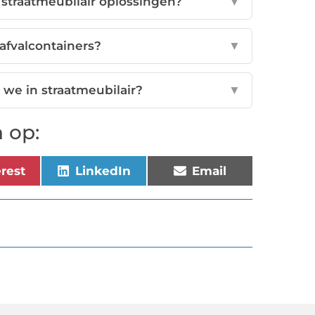
straatmeubilair oplossingen?
▼
fvalcontainers?
▼
we in straatmeubilair?
▼
 op:
erest
LinkedIn
Email