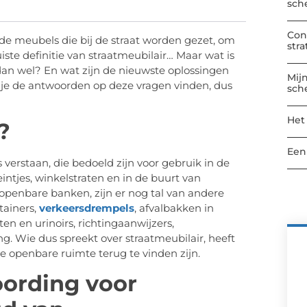
sch
Con
ude meubels die bij de straat worden gezet, om
str
uiste definitie van straatmeubilair… Maar wat is
an wel? En wat zijn de nieuwste oplossingen
Mij
n je de antwoorden op deze vragen vinden, dus
sch
!
Het
?
Een
erstaan, die bedoeld zijn voor gebruik in de
intjes, winkelstraten en in de buurt van
openbare banken, zijn er nog tal van andere
tainers,
verkeersdrempels
, afvalbakken in
en en urinoirs, richtingaanwijzers,
g. Wie dus spreekt over straatmeubilair, heeft
de openbare ruimte terug te vinden zijn.
oording voor