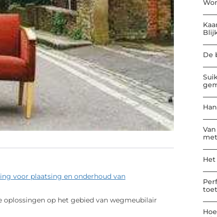
Won
Kaa
Blij
De 
Sui
gem
Han
Van
met
Het
ing voor plaatsing en onderhoud van
Per
toe
we oplossingen op het gebied van wegmeubilair
Hoe