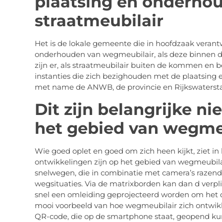
plaatsing en onderho
straatmeubilair
Het is de lokale gemeente die in hoofdzaak verantw
onderhouden van wegmeubilair, als deze binnen d
zijn er, als straatmeubilair buiten de kommen en 
instanties die zich bezighouden met de plaatsing 
met name de ANWB, de provincie en Rijkswatersta
Dit zijn belangrijke n
het gebied van wegme
Wie goed oplet en goed om zich heen kijkt, ziet in
ontwikkelingen zijn op het gebied van wegmeubila
snelwegen, die in combinatie met camera’s razen
wegsituaties. Via de matrixborden kan dan d verp
snel een omleiding geprojecteerd worden om het d
mooi voorbeeld van hoe wegmeubilair zich ontwikke
QR-code, die op de smartphone staat, geopend k