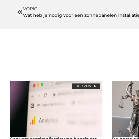
VORIG
Wat heb je nodig voor een zonnepanelen installati
BEDRIJVEN
Conversieoptimalisatie: van begrip tot
De beste ad