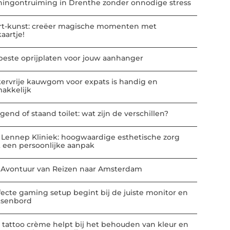
ingontruiming in Drenthe zonder onnodige stress
rt-kunst: creëer magische momenten met
kaartje!
beste oprijplaten voor jouw aanhanger
kervrije kauwgom voor expats is handig en
akkelijk
gend of staand toilet: wat zijn de verschillen?
 Lennep Kliniek: hoogwaardige esthetische zorg
 een persoonlijke aanpak
 Avontuur van Reizen naar Amsterdam
fecte gaming setup begint bij de juiste monitor en
tsenbord
 tattoo crème helpt bij het behouden van kleur en