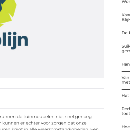
Won
Kaa
Blij
De 
Sui
gem
Han
Van
met
Het
Per
toe
 kunnen de tuinmeubelen niet snel genoeg
r kunnen er echter voor zorgen dat onze
Hoe
duren krijgt in alle weersomstandigheden. Een