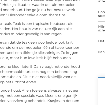
sch
f. Het zijn situaties waarin de tuinmeubelen
 onderhoud. Hoe ga je nu het best te werk
Con
en? Hieronder enkele onmisbare tips!
str
 teak. Teak is een tropische houtsoort die
Mij
n. Het hout is van nature rijk aan olie
sch
r dus minder gevoelig is aan regen.
Het
van dat de teak een doorleefde look krijt
ldoende om de meubelen één of twee keer per
Een
tueel een tikkeltje allesreiniger. Zo krijgen
kleur, maar hun kwaliteit blijft behouden.
e bruine kleur laten? Dan vraagt het onderhoud
ote schoonmaakbeurt, ook nog een behandeling
nmeubelen. Dit is niet noodzakelijk voor de
op het uitzicht ervan.
 onderhoud. Af en toe eens afwassen met een
ng met een speciale wax. Meer is er eigenlijk
belen voorzichtig behandelt. Krasjes en deuken