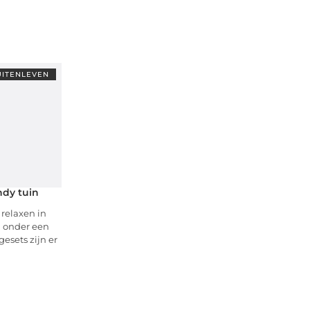
UITENLEVEN
dy tuin
 relaxen in
rd onder een
gesets zijn er