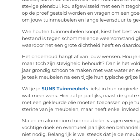
stevige plensbui, kou afgewisseld met een hittegol
op de proef gesteld worden en vragen om een goed
om jouw tuinmeubelen en lange levensduur te gev
Wie houten tuinmeubelen koopt, kiest het best voor
bestand is tegen schommelende weersomstandighede
waardoor het een grote dichtheid heeft en daardoo
Het onderhoud hangt af van jouw wensen. Hou je er
maar toch zijn stevigheid behoudt? Dan is het vo
jaar grondig schoon te maken met wat water en even
je teak meubelen na een tijdje hun typische grijze 
Wil je je
SUNS Tuinmeubels
liefst in hun originel
wat meer werk. Hier zal je jaarlijks, naast de gr
met een gekleurde olie moeten toepassen op je tui
sterkte van je meubelen, maar heeft enkel invloed 
Stalen en aluminium tuinmeubelen vragen weinig
vochtige doek en eventueel jaarlijks één behandeli
niet nodig. Belangrijk is wel steeds dat je de meu