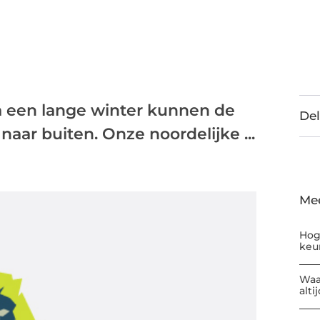
a een lange winter kunnen de
Del
aar buiten. Onze noordelijke ...
Me
Hog
keu
Waa
alti