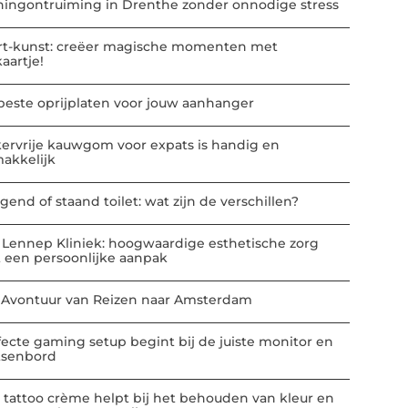
ingontruiming in Drenthe zonder onnodige stress
rt-kunst: creëer magische momenten met
kaartje!
beste oprijplaten voor jouw aanhanger
kervrije kauwgom voor expats is handig en
akkelijk
gend of staand toilet: wat zijn de verschillen?
 Lennep Kliniek: hoogwaardige esthetische zorg
 een persoonlijke aanpak
 Avontuur van Reizen naar Amsterdam
fecte gaming setup begint bij de juiste monitor en
tsenbord
 tattoo crème helpt bij het behouden van kleur en