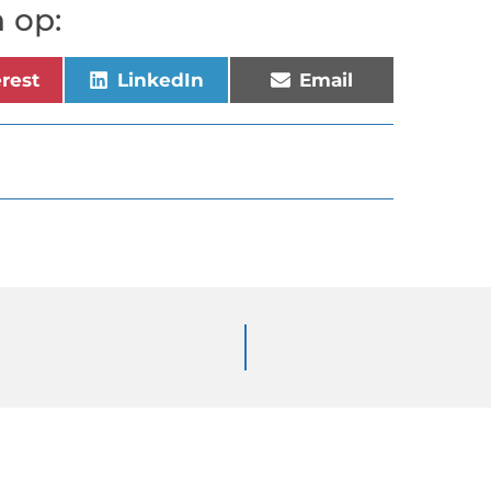
 op:
erest
LinkedIn
Email