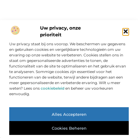
Uw privacy, onze
AANBIEDINGEN
prioriteit
Uw privacy staat bij ons voorop. We beschermen uw gegevens
en gebruiken cookies en vergelijkbare technologieën om uw
ervaring op onze website te verbeteren. Cookies stellen ons in
staat om gepersonaliseerde advertenties te tonen, de
functionaliteit van de site te optimaliseren en het gebruik ervan
te analyseren. Sommige cookies zijn essentieel voor het
functioneren van de website, terwijl andere bijdragen aan een
Een blik op de toekomst van duurzaam voedsel
meer gepersonaliseerde en verbeterde ervaring. Wilt u meer
De wereld van voedselproductie en -consumptie staat aan
weten? Lees ons
cookiebeleid
en beheer uw voorkeuren
de vooravond van een revolutionaire verandering. Met een
eenvoudig.
groeiende wereldbevolking en toenemende
milieuproblemen, is het duidelijk dat
Ga Naar Bo
Alles Accepteren
...
Cookies Beheren