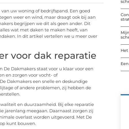
sch
n van uw woning of bedrijfspand. Een goed
Con
tegen weer en wind, maar draagt ook bij aan
str
akers begrijpen we dit als geen ander. Dit
n alles wat met daken te maken heeft, van
Mij
ken. In dit artikel vertellen we u meer over
sch
Het
r voor dak reparatie
Een
n De Dakmakers staat voor u klaar voor een
n en zorgen voor vocht- of
De Dakmakers een snelle en deskundige
lijtage of andere problemen, zij hebben de
erstellen.
aliteit en duurzaamheid. Bij elke reparatie
ie jarenlang meegaan. Daarnaast zorgen zij
nimale overlast worden uitgevoerd. Met De
 op kunt bouwen.