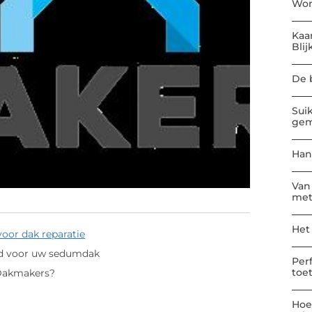
Won
Kaa
Blij
De 
Sui
gem
Han
Van
met
Het
oor dak reparatie
ud voor uw sedumdak
Per
toe
Dakmakers?
Hoe