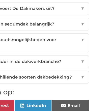
 voert De Dakmakers uit?
▼
n sedumdak belangrijk?
▼
houdsmogelijkheden voor
▼
der in de dakwerkbranche?
▼
hillende soorten dakbedekking?
▼
 op:
erest
LinkedIn
Email