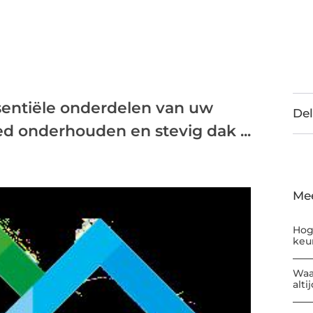
sentiële onderdelen van uw
Del
d onderhouden en stevig dak ...
Me
Hog
keu
Waa
alti