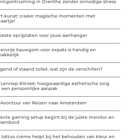
ingontruiming in Drenthe zonder onnodige stress
rt-kunst: creëer magische momenten met
kaartje!
beste oprijplaten voor jouw aanhanger
kervrije kauwgom voor expats is handig en
akkelijk
gend of staand toilet: wat zijn de verschillen?
 Lennep Kliniek: hoogwaardige esthetische zorg
 een persoonlijke aanpak
 Avontuur van Reizen naar Amsterdam
fecte gaming setup begint bij de juiste monitor en
tsenbord
 tattoo crème helpt bij het behouden van kleur en