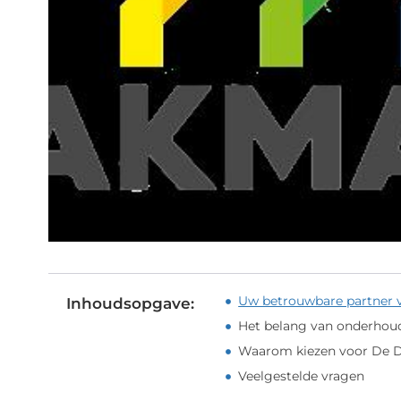
Uw betrouwbare partner v
Inhoudsopgave:
Het belang van onderho
Waarom kiezen voor De 
Veelgestelde vragen