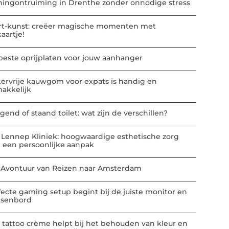
ingontruiming in Drenthe zonder onnodige stress
rt-kunst: creëer magische momenten met
kaartje!
beste oprijplaten voor jouw aanhanger
kervrije kauwgom voor expats is handig en
akkelijk
gend of staand toilet: wat zijn de verschillen?
 Lennep Kliniek: hoogwaardige esthetische zorg
 een persoonlijke aanpak
 Avontuur van Reizen naar Amsterdam
fecte gaming setup begint bij de juiste monitor en
tsenbord
 tattoo crème helpt bij het behouden van kleur en