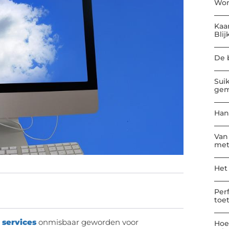
Won
Kaa
Blij
De 
Sui
gem
Han
Van
met
Het
Per
toe
services
onmisbaar geworden voor
Hoe