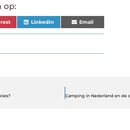
 op:
erest
LinkedIn
Email
cies?