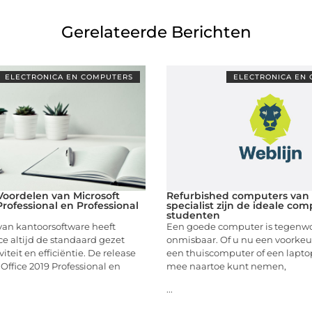
Gerelateerde Berichten
ELECTRONICA EN COMPUTERS
ELECTRONICA EN
oordelen van Microsoft
Refurbished computers van
Professional en Professional
specialist zijn de ideale co
studenten
van kantoorsoftware heeft
Een goede computer is tegenw
ice altijd de standaard gezet
onmisbaar. Of u nu een voorkeur
iteit en efficiëntie. De release
een thuiscomputer of een laptop
 Office 2019 Professional en
mee naartoe kunt nemen,
...