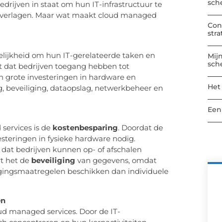
sch
edrijven in staat om hun IT-infrastructuur te
te verlagen. Maar wat maakt cloud managed
Con
str
lijkheid om hun IT-gerelateerde taken en
Mij
sch
nt dat bedrijven toegang hebben tot
 grote investeringen in hardware en
Het
, beveiliging, dataopslag, netwerkbeheer en
Een
services is de
kostenbesparing
. Doordat de
vesteringen in fysieke hardware nodig.
 dat bedrijven kunnen op- of afschalen
rt het de
beveiliging
van gegevens, omdat
igingsmaatregelen beschikken dan individuele
en
oud managed services. Door de IT-