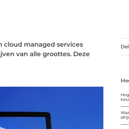
ijn cloud managed services
Del
ven van alle groottes. Deze
Me
Hog
keu
Waa
alti