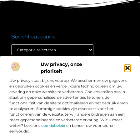
Bericht categorie
Onze informatie
Uw privacy, onze
prioriteit
Nederlandse linkbuilding: jouw route naar hogere posities in Google
Verdien geld met je website: ontdek hoe jij jouw online platform winstgevend maakt
Over
Uw privacy staat bij ons voorop. We beschermen uw gegevens
” Informatie die inspireert en richting geeft “
Bedrijf
en gebruiken cookies en vergelijkbare technologieën om uw
Laat je meenemen door scherpe artikelen, duidelijke
ervaring op onze website te verbeteren. Cookies stellen ons in
staat om gepersonaliseerde advertenties te tonen, de
inzichten en praktische verhalen die je verder helpen.
functionaliteit van de site te optimaliseren en het gebruik ervan
Welkom bij Weblijn.nl – jouw betrouwbare bron voor
te analyseren. Sommige cookies zijn essentieel voor het
relevante en waardevolle content.
functioneren van de website, terwijl andere bijdragen aan een
meer gepersonaliseerde en verbeterde ervaring. Wilt u meer
weten? Lees ons
cookiebeleid
en beheer uw voorkeuren
eenvoudig.