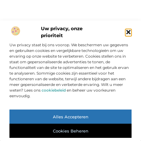
Uw privacy, onze
prioriteit
WONING EN TUIN
Uw privacy staat bij ons voorop. We beschermen uw gegevens
en gebruiken cookies en vergelijkbare technologieën om uw
ervaring op onze website te verbeteren. Cookies stellen ons in
staat om gepersonaliseerde advertenties te tonen, de
functionaliteit van de site te optimaliseren en het gebruik ervan
te analyseren. Sommige cookies zijn essentieel voor het
functioneren van de website, terwijl andere bijdragen aan een
meer gepersonaliseerde en verbeterde ervaring. Wilt u meer
weten? Lees ons
cookiebeleid
en beheer uw voorkeuren
Boomstronk verwijderen goedkoop
eenvoudig.
Deze pagina heeft als onderwerp boomstronk verwijderen
goedkoop. Die titel hebben wij deze pagina niet voor niets
gegeven. Wij willen u graag uitleggen hoe u
Ga Naar Bo
Alles Accepteren
...
Cookies Beheren