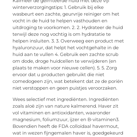
Kalmeer de geïrriteerde huid met deze vijf
winterverzorgingstips: 1. Gebruik bij elke
wasbeurt een zachte, geurvrije reiniger om het
vocht in de huid te helpen vasthouden en
uitdroging te voorkomen. 2. 2. Hydrateer de huid
terwijl deze nog vochtig is om hydratatie te
helpen insluiten. 3. 3. Overweeg een product met
hyaluronzuur, dat helpt het vochtgehalte in de
huid aan te vullen 4. Gebruik een zachte scrub
om dode, droge huidcellen te verwijderen (en
plaats te maken voor nieuwe cellen). 5. 5. Zorg
ervoor dat u producten gebruikt die niet
comedogeen zijn, wat betekent dat ze de poriën
niet verstoppen en geen puistjes veroorzaken.
Wees selectief met ingrediënten. Ingrediënten
zoals aloë zijn van nature kalmerend. Haver zit
vol vitaminen en antioxidanten, waaronder
magnesium, foliumzuur, ijzer en B-vitaminen3.
Bovendien heeft de FDA colloïdaal havermout,
wat in wezen fijngemalen haver is, goedgekeurd